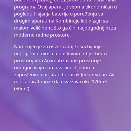
programa.Ovaj aparat je veoma ekonomičan u
pogledu trajanja baterija u poređenju sa
drugim aparatima.Kombinuje lep dizajn sa
malom veličinom, što ga čini najpogodnijim za
moderne radne prostore.
Namenjen je za osvežavanje i suzbijanje
neprijatnih mirisa u poslovnim objektima i
prostorijama.Aromatizovane prostorije
omogućavaju vama,vašim klijentima i
zaposlenima prijatan boravak.Jedan Smart Air
mini aparat može da osvežava oko 170m3
(50m2).