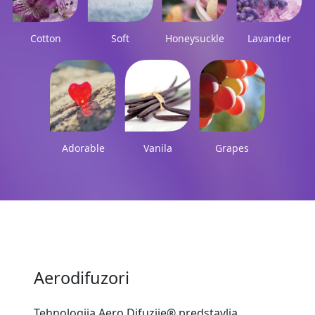
Cotton
Soft
Honeysuckle
Lavander
Adorable
Vanila
Grapes
Aerodifuzori
Tehnologija Aero Difuzije® predstavlja