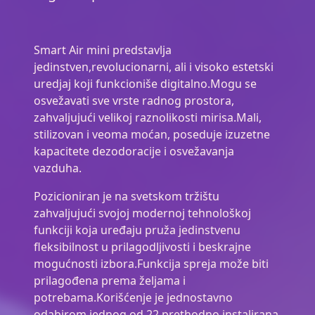
Smart Air mini predstavlja
jedinstven,revolucionarni, ali i visoko estetski
uredjaj koji funkcioniše digitalno.Mogu se
osvežavati sve vrste radnog prostora,
zahvaljujući velikoj raznolikosti mirisa.Mali,
stilizovan i veoma moćan, poseduje izuzetne
kapacitete dezodoracije i osvežavanja
vazduha.
Pozicioniran je na svetskom tržištu
zahvaljujući svojoj modernoj tehnološkoj
funkciji koja uređaju pruža jedinstvenu
fleksibilnost u prilagodljivosti i beskrajne
mogućnosti izbora.Funkcija spreja može biti
prilagođena prema željama i
potrebama.Korišćenje je jednostavno
odabirom jednog od 22 prethodno instalirana