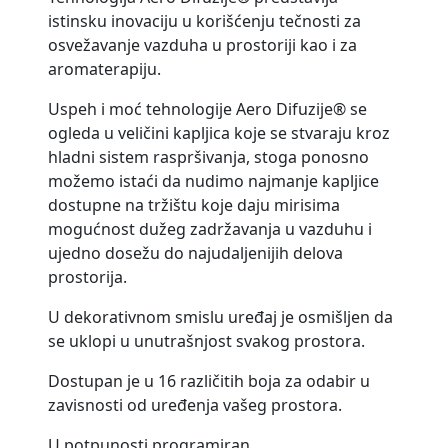
istinsku inovaciju u korišćenju tečnosti za
osvežavanje vazduha u prostoriji kao i za
aromaterapiju.
Uspeh i moć tehnologije Aero Difuzije® se
ogleda u veličini kapljica koje se stvaraju kroz
hladni sistem raspršivanja, stoga ponosno
možemo istaći da nudimo najmanje kapljice
dostupne na tržištu koje daju mirisima
mogućnost dužeg zadržavanja u vazduhu i
ujedno dosežu do najudaljenijih delova
prostorija.
U dekorativnom smislu uređaj je osmišljen da
se uklopi u unutrašnjost svakog prostora.
Dostupan je u 16 različitih boja za odabir u
zavisnosti od uređenja vašeg prostora.
U potpunosti programiran