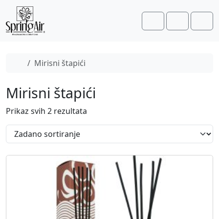
Skip to content
Skip to footer
Cart
Account
Men
Home
Mirisni štapići
Mirisni štapići
Prikaz svih 2 rezultata