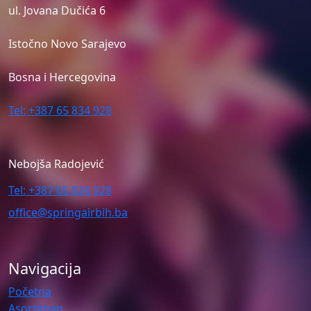
ul. Jovana Dučića 6
Istočno Novo Sarajevo
Bosna i Hercegovina
Tel: +387 65 834 928
Nebojša Radojević
Tel: +387 65 834 928
office@springairbih.ba
Navigacija
Početna
Asortiman