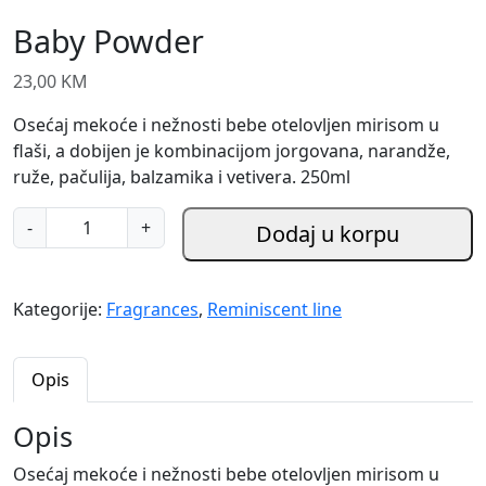
Baby Powder
23,00
KM
Osećaj mekoće i nežnosti bebe otelovljen mirisom u
flaši, a dobijen je kombinacijom jorgovana, narandže,
ruže, pačulija, balzamika i vetivera. 250ml
B
-
+
Dodaj u korpu
a
b
y
Kategorije:
Fragrances
,
Reminiscent line
P
o
w
Opis
d
e
Opis
r
Osećaj mekoće i nežnosti bebe otelovljen mirisom u
k