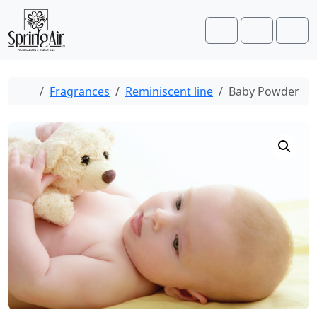
Skip to content
Skip to footer
Cart
Account
Men
Home
Fragrances
Reminiscent line
Baby Powder