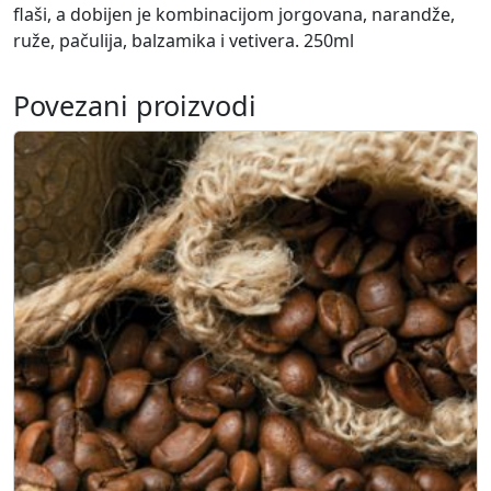
flaši, a dobijen je kombinacijom jorgovana, narandže,
o
ruže, pačulija, balzamika i vetivera. 250ml
l
i
č
Povezani proizvodi
i
n
a