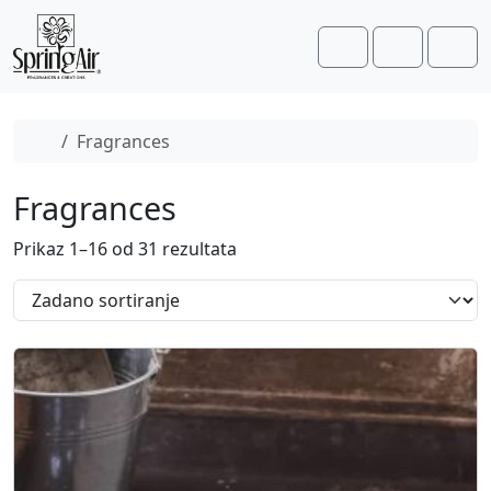
Skip to content
Skip to footer
Cart
Account
Men
Home
Fragrances
Fragrances
Prikaz 1–16 od 31 rezultata