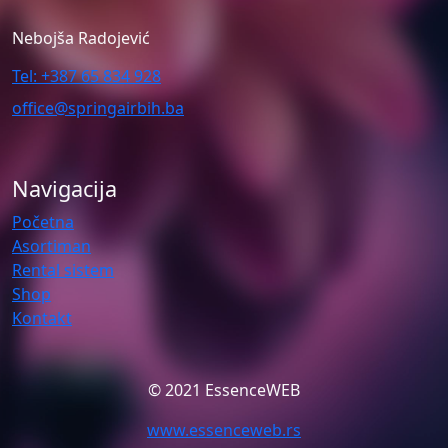
Nebojša Radojević
Tel: +387 65 834 928
office@springairbih.ba
Navigacija
Početna
Asortiman
Rental sistem
Shop
Kontakt
© 2021 EssenceWEB
www.essenceweb.rs