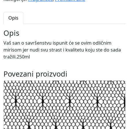
y
k
o
Opis
l
i
Opis
č
Vaš san o savršenstvu ispunit će se ovim odličnim
i
mirisom jer nudi svu strast i kvalitetu koju ste do sada
n
tražili.250ml
a
Povezani proizvodi