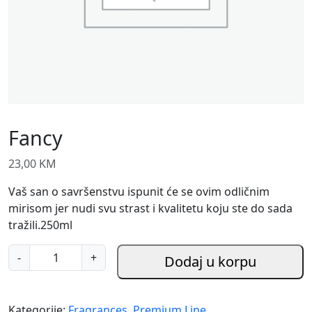
Fancy
23,00
KM
Vaš san o savršenstvu ispunit će se ovim odličnim
mirisom jer nudi svu strast i kvalitetu koju ste do sada
tražili.250ml
F
-
+
Dodaj u korpu
a
n
c
Kategorije:
Fragrances
,
Premium Line