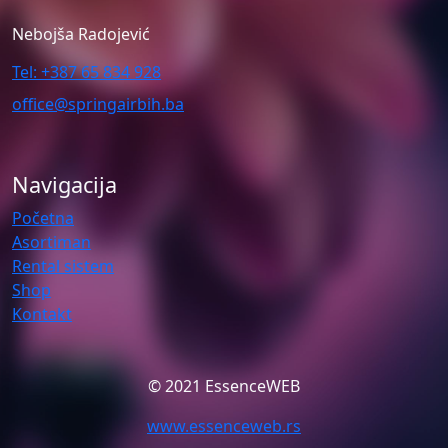
Nebojša Radojević
Tel: +387 65 834 928
office@springairbih.ba
Navigacija
Početna
Asortiman
Rental sistem
Shop
Kontakt
© 2021 EssenceWEB
www.essenceweb.rs