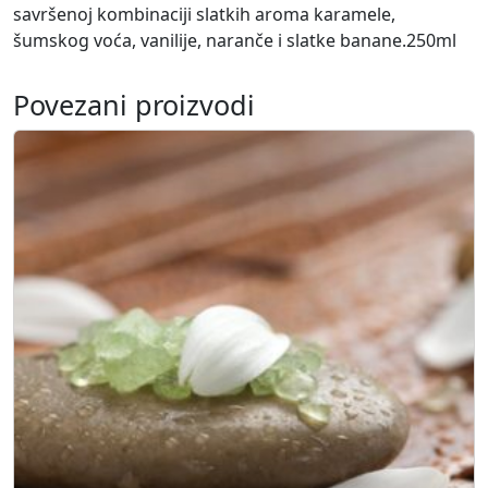
savršenoj kombinaciji slatkih aroma karamele,
e
šumskog voća, vanilije, naranče i slatke banane.250ml
s
k
o
Povezani proizvodi
l
i
č
i
n
a