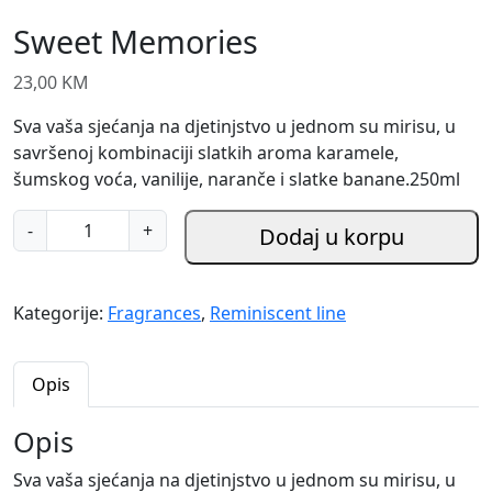
Sweet Memories
23,00
KM
Sva vaša sjećanja na djetinjstvo u jednom su mirisu, u
savršenoj kombinaciji slatkih aroma karamele,
šumskog voća, vanilije, naranče i slatke banane.250ml
S
-
+
Dodaj u korpu
w
e
e
Kategorije:
Fragrances
,
Reminiscent line
t
M
e
Opis
m
o
Opis
r
Sva vaša sjećanja na djetinjstvo u jednom su mirisu, u
i