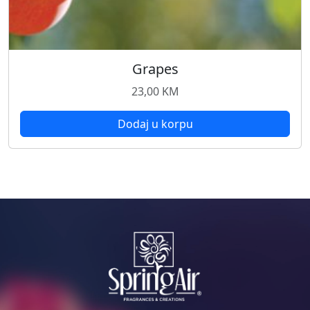
Grapes
23,00
KM
Dodaj u korpu