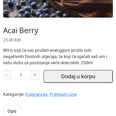
Acai Berry
23,00
KM
Miris koji će vas prožeti energijom protiv svih
negativnih životnih utjecaja, te koji će ojačati vaš um i
vašu dušu za postizanje veće dobrobiti. 250ml
A
-
+
Dodaj u korpu
c
a
i
Kategorije:
Fragrances
,
Premium Line
B
e
r
Opis