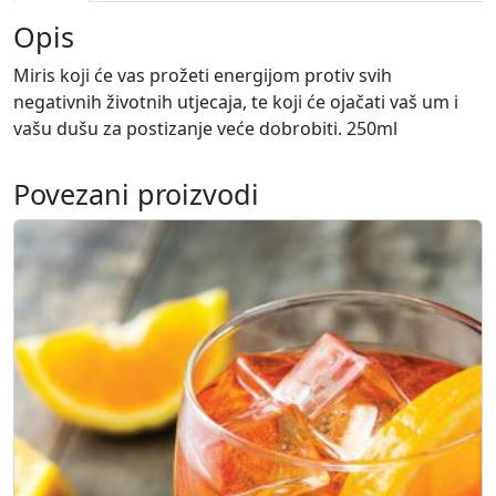
r
y
Opis
k
Miris koji će vas prožeti energijom protiv svih
o
negativnih životnih utjecaja, te koji će ojačati vaš um i
l
vašu dušu za postizanje veće dobrobiti. 250ml
i
č
i
Povezani proizvodi
n
a