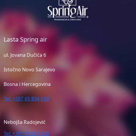
Lasta Spring air
ul. Jovana Dučića 6
Istočno Novo Sarajevo
Bosna i Hercegovina
Tel: +387 65 834 928
Nebojša Radojević
Tel: +387 65 834 928