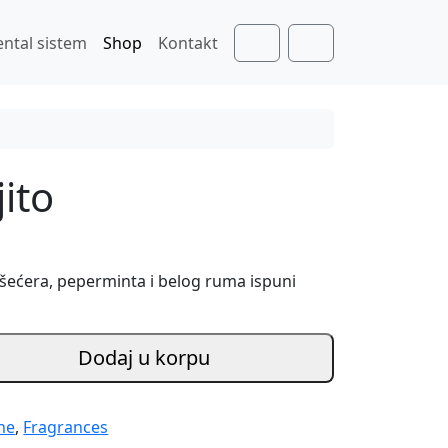
ental sistem
Shop
Kontakt
Cart
Account
ito
 šećera, peperminta i belog ruma ispuni
Dodaj u korpu
ne
,
Fragrances