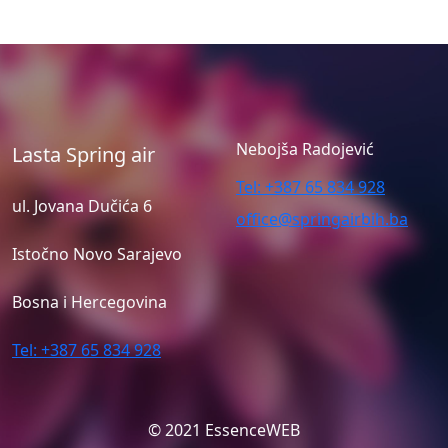
Nebojša Radojević
Lasta Spring air
Tel: +387 65 834 928
ul. Jovana Dučića 6
office@springairbih.ba
Istočno Novo Sarajevo
Bosna i Hercegovina
Tel: +387 65 834 928
© 2021 EssenceWEB