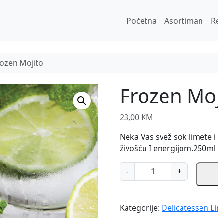
Početna
Asortiman
R
rozen Mojito
Frozen Moj
23,00
KM
Neka Vas svež sok limete i
živošću I energijom.250ml
F
-
+
r
o
z
Kategorije:
Delicatessen Li
e